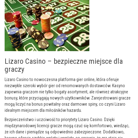
Lizaro Casino – bezpieczne miejsce dla
graczy
Lizaro Casino to nowoczesna platforma gier online, która oferuje
niezwykle szeroki wybór gier od renomowanych dostawców. Kasyno
zapewnia graczom nie tylko bogaty asortyment, ale również atrakcyjne
bonusy, które przyciągają nowych użytkowników. Zarejestrowani gracze
mogą liczyć na bonus powitalny oraz darmowe spiny, co czyni Lizaro
idealnym miejscem dla miłośników hazardu.
Bezpieczeństwo i uczciwość to priorytety Lizaro Casino. Dzięki
międzynarodowej licencji gracze mogą czuć się komfortowo, wiedząc,
że ich dane i pieniądze są odpowiednio zabezpieczone. Dodatkowo,
kasyno oferuje szybkie wpłaty i wypłaty, co sprawia, że gra staje się