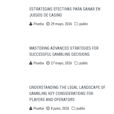
ESTRATEGIAS EFECTIVAS PARA GANAR EN
JUEGOS DE CASINO
Prueba
29 mayo, 2026
public
MASTERING ADVANCED STRATEGIES FOR
SUCCESSFUL GAMBLING DECISIONS
Prueba
27 mayo, 2026
public
UNDERSTANDING THE LEGAL LANDSCAPE OF
GAMBLING KEY CONSIDERATIONS FOR
PLAYERS AND OPERATORS
Prueba
8 junio, 2026
public