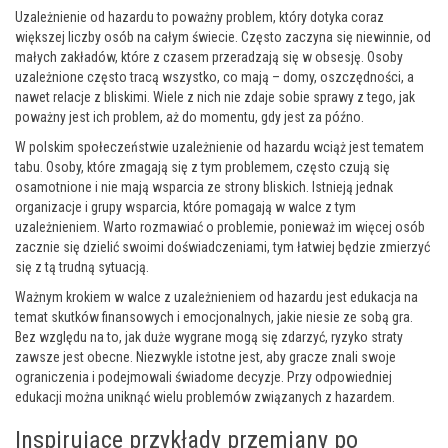
Uzależnienie od hazardu to poważny problem, który dotyka coraz
większej liczby osób na całym świecie. Często zaczyna się niewinnie, od
małych zakładów, które z czasem przeradzają się w obsesję. Osoby
uzależnione często tracą wszystko, co mają – domy, oszczędności, a
nawet relacje z bliskimi. Wiele z nich nie zdaje sobie sprawy z tego, jak
poważny jest ich problem, aż do momentu, gdy jest za późno.
W polskim społeczeństwie uzależnienie od hazardu wciąż jest tematem
tabu. Osoby, które zmagają się z tym problemem, często czują się
osamotnione i nie mają wsparcia ze strony bliskich. Istnieją jednak
organizacje i grupy wsparcia, które pomagają w walce z tym
uzależnieniem. Warto rozmawiać o problemie, ponieważ im więcej osób
zacznie się dzielić swoimi doświadczeniami, tym łatwiej będzie zmierzyć
się z tą trudną sytuacją.
Ważnym krokiem w walce z uzależnieniem od hazardu jest edukacja na
temat skutków finansowych i emocjonalnych, jakie niesie ze sobą gra.
Bez względu na to, jak duże wygrane mogą się zdarzyć, ryzyko straty
zawsze jest obecne. Niezwykle istotne jest, aby gracze znali swoje
ograniczenia i podejmowali świadome decyzje. Przy odpowiedniej
edukacji można uniknąć wielu problemów związanych z hazardem.
Inspirujące przykłady przemiany po