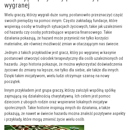
wygranej
Wielu graczy, którzy wygrali duże sumy, postanowiło przeznaczyć część
swoich pieniędzy na pomoc innym. Często zakładają fundacje, które
wspierają osoby w trudnych sytuacjach życiowych, takie jak uzależnieni
od hazardu czy osoby potrzebujące wsparcia finansowego. Takie
działania pokazują, że hazard może przynieść nie tylko korzyści
materialne, ale również możliwość zmian w otaczającym nas świecie.
Jednym z takich przykładów jest gracz, który po wygranej w kasynie
postanowił otworzyć ośrodek terapeutyczny dla osób uzależnionych od
hazardu. Jego historia pokazuje, że można wykorzystać doświadczenia
życiowe do zmiany na lepsze, nie tylko dla siebie, ale także dla innych.
Dzięki takim inicjatywom, wielu ludzi otrzymuje szansę na nowy
początek.
Innym przykładem jest grupa graczy, którzy założyli wspólną spółkę
zajmującą się działalnością charytatywną. Ich celem jest pomoc
dzieciom z ubogich rodzin oraz wspieranie lokalnych inicjatyw
społecznych. Takie historie inspirują innych do działania, a także
pokazują, że nawet w świecie hazardu można znaleźć pozytywne aspekty
i przykłady, które mogą zmienić życie wielu osób.