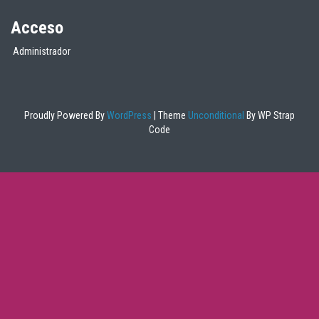
Acceso
Administrador
Proudly Powered By
WordPress
|
Theme
Unconditional
By WP Strap
Code